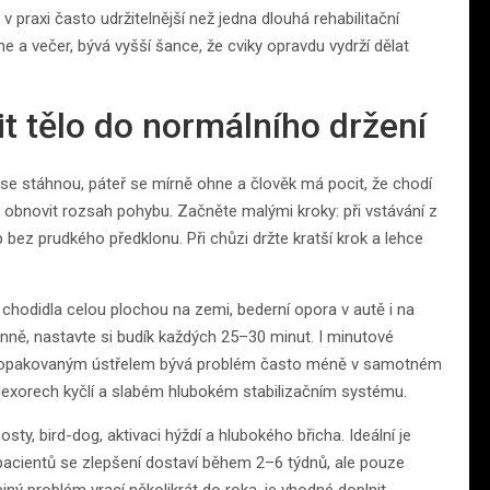
 praxi často udržitelnější než jedna dlouhá rehabilitační
ne a večer, bývá vyšší šance, že cviky opravdu vydrží dělat
it tělo do normálního držení
 se stáhnou, páteř se mírně ohne a člověk má pocit, že chodí
ě obnovit rozsah pohybu. Začněte malými kroky: při vstávání z
 bez prudkého předklonu. Při chůzi držte kratší krok a lehce
hodidla celou plochou na zemi, bederní opora v autě i na
enně, nastavte si budík každých 25–30 minut. I minutové
í s opakovaným ústřelem bývá problém často méně v samotném
flexorech kyčlí a slabém hlubokém stabilizačním systému.
ty, bird-dog, aktivaci hýždí a hlubokého břicha. Ideální je
 pacientů se zlepšení dostaví během 2–6 týdnů, ale pouze