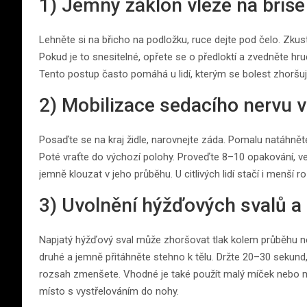
1) Jemný záklon vleže na břiše
Lehněte si na břicho na podložku, ruce dejte pod čelo. Zkus
Pokud je to snesitelné, opřete se o předloktí a zvedněte h
Tento postup často pomáhá u lidí, kterým se bolest zhoršuje
2) Mobilizace sedacího nervu 
Posaďte se na kraj židle, narovnejte záda. Pomalu natáhněte
Poté vraťte do výchozí polohy. Proveďte 8–10 opakování, v
jemně klouzat v jeho průběhu. U citlivých lidí stačí i menší r
3) Uvolnění hýžďových svalů a 
Napjatý hýžďový sval může zhoršovat tlak kolem průběhu ne
druhé a jemně přitáhněte stehno k tělu. Držte 20–30 sekund
rozsah zmenšete. Vhodné je také použít malý míček nebo mas
místo s vystřelováním do nohy.