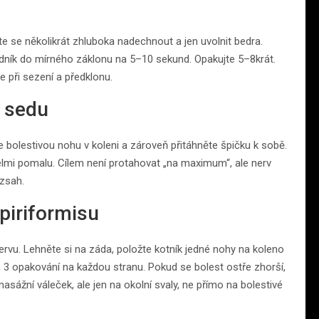
te se několikrát zhluboka nadechnout a jen uvolnit bedra.
rudník do mírného záklonu na 5–10 sekund. Opakujte 5–8krát.
 při sezení a předklonu.
v sedu
 bolestivou nohu v koleni a zároveň přitáhněte špičku k sobě.
elmi pomalu. Cílem není protahovat „na maximum“, ale nerv
ozsah.
piriformisu
rvu. Lehněte si na záda, položte kotník jedné nohy na koleno
, 3 opakování na každou stranu. Pokud se bolest ostře zhorší,
ážní váleček, ale jen na okolní svaly, ne přímo na bolestivé