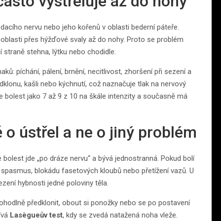
 často vystřeluje až do nohy
acího nervu nebo jeho kořenů v oblasti bederní páteře.
vé oblasti přes hýžďové svaly až do nohy. Proto se problém
í straně stehna, lýtku nebo chodidle.
ků: píchání, pálení, brnění, necitlivost, zhoršení při sezení a
ředklonu, kašli nebo kýchnutí, což naznačuje tlak na nervový
e bolest jako 7 až 9 z 10 na škále intenzity a současně má
 o ústřel a ne o jiný problém
že bolest jde „po dráze nervu“ a bývá jednostranná. Pokud bolí
vý spasmus, blokádu fasetových kloubů nebo přetížení vazů. U
ezení hybnosti jedné poloviny těla.
u pohodlně předklonit, obout si ponožky nebo se po postavení
žívá
Lasègueův test
, kdy se zvedá natažená noha vleže.