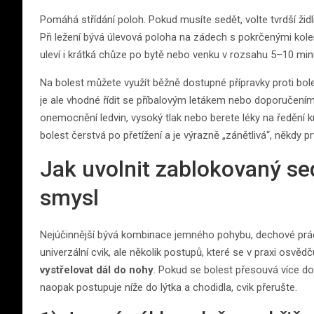
Pomáhá střídání poloh. Pokud musíte sedět, volte tvrdší žid
Při ležení bývá úlevová poloha na zádech s pokrčenými kole
uleví i krátká chůze po bytě nebo venku v rozsahu 5–10 min
Na bolest můžete využít běžně dostupné přípravky proti bol
je ale vhodné řídit se příbalovým letákem nebo doporučením
onemocnění ledvin, vysoký tlak nebo berete léky na ředění k
bolest čerstvá po přetížení a je výrazně „zánětlivá“, někdy p
Jak uvolnit zablokovaný sed
smysl
Nejúčinnější bývá kombinace jemného pohybu, dechové práce 
univerzální cvik, ale několik postupů, které se v praxi osvědču
vystřelovat dál do nohy
. Pokud se bolest přesouvá více d
naopak postupuje níže do lýtka a chodidla, cvik přerušte.