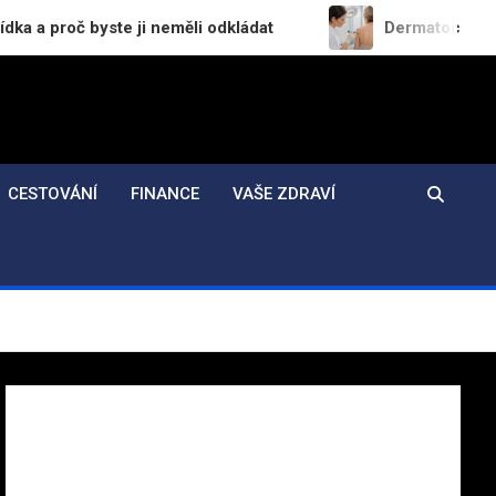
yste ji neměli odkládat
Dermatochirurgie v praxi:
CESTOVÁNÍ
FINANCE
VAŠE ZDRAVÍ