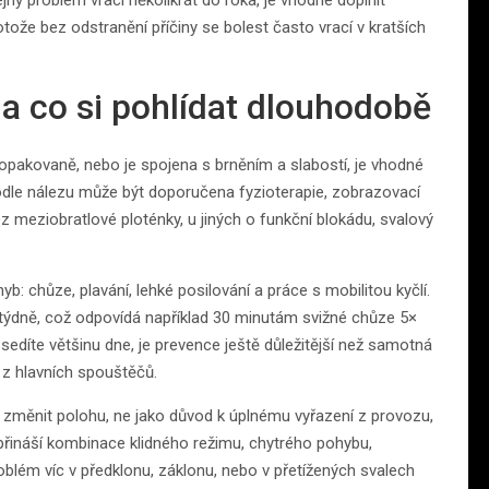
ný problém vrací několikrát do roka, je vhodné doplnit
otože bez odstranění příčiny se bolest často vrací v kratších
 a co si pohlídat dlouhodobě
 opakovaně, nebo je spojena s brněním a slabostí, je vhodné
Podle nálezu může být doporučena fyzioterapie, zobrazovací
ez meziobratlové ploténky, u jiných o funkční blokádu, svalový
: chůze, plavání, lehké posilování a práce s mobilitou kyčlí.
 týdně, což odpovídá například 30 minutám svižné chůze 5×
sedíte většinu dne, je prevence ještě důležitější než samotná
n z hlavních spouštěčů.
e změnit polohu, ne jako důvod k úplnému vyřazení z provozu,
 přináší kombinace klidného režimu, chytrého pohybu,
roblém víc v předklonu, záklonu, nebo v přetížených svalech