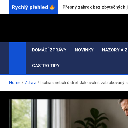
Skip
Rychlý přehled
stků CO₂ laserem: Přesný zákrok bez zbytečných jizev
to
content
DOMÁCÍ ZPRÁVY
NOVINKY
NÁZORY A Z
GASTRO TIPY
Home
Zdraví
Ischias neboli ústřel: Jak uvolnit zablokovaný 