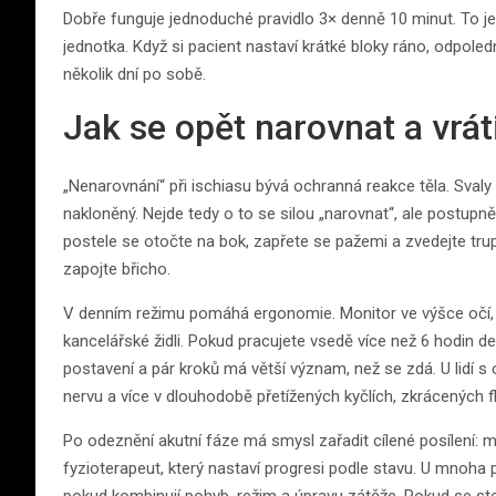
Dobře funguje jednoduché pravidlo 3× denně 10 minut. To je v
jednotka. Když si pacient nastaví krátké bloky ráno, odpoled
několik dní po sobě.
Jak se opět narovnat a vrát
„Nenarovnání“ při ischiasu bývá ochranná reakce těla. Svaly
nakloněný. Nejde tedy o to se silou „narovnat“, ale postupn
postele se otočte na bok, zapřete se pažemi a zvedejte trup
zapojte břicho.
V denním režimu pomáhá ergonomie. Monitor ve výšce očí, c
kancelářské židli. Pokud pracujete vsedě více než 6 hodin d
postavení a pár kroků má větší význam, než se zdá. U lid
nervu a více v dlouhodobě přetížených kyčlích, zkrácených 
Po odeznění akutní fáze má smysl zařadit cílené posílení: mos
fyzioterapeut, který nastaví progresi podle stavu. U mnoha