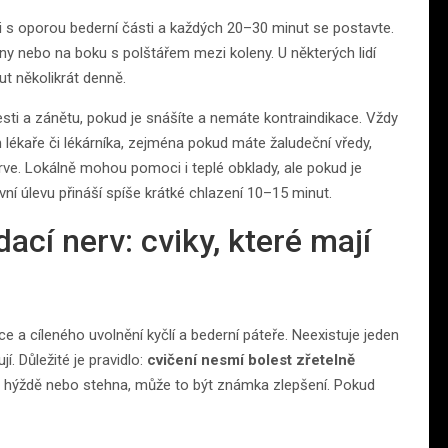
li s oporou bederní části a každých 20–30 minut se postavte.
ny nebo na boku s polštářem mezi koleny. U některých lidí
ut několikrát denně.
esti a zánětu, pokud je snášíte a nemáte kontraindikace. Vždy
 lékaře či lékárníka, zejména pokud máte žaludeční vředy,
rve. Lokálně mohou pomoci i teplé obklady, ale pokud je
rvní úlevu přináší spíše krátké chlazení 10–15 minut.
ací nerv: cviky, které mají
a cíleného uvolnění kyčlí a bederní páteře. Neexistuje jeden
jí. Důležité je pravidlo:
cvičení nesmí bolest zřetelně
o hýždě nebo stehna, může to být známka zlepšení. Pokud