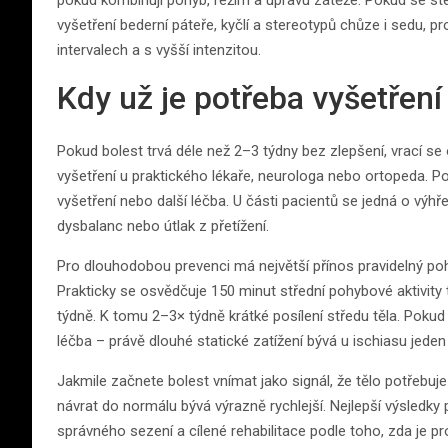
pokud kombinují pohyb, režim a úpravu zátěže. Pokud se stej
vyšetření bederní páteře, kyčlí a stereotypů chůze i sedu, pr
intervalech a s vyšší intenzitou.
Kdy už je potřeba vyšetření
Pokud bolest trvá déle než 2–3 týdny bez zlepšení, vrací se
vyšetření u praktického lékaře, neurologa nebo ortopeda. 
vyšetření nebo další léčba. U části pacientů se jedná o výhř
dysbalanc nebo útlak z přetížení.
Pro dlouhodobou prevenci má největší přínos pravidelný pohyb
Prakticky se osvědčuje 150 minut střední pohybové aktivity
týdně. K tomu 2–3× týdně krátké posílení středu těla. Pokud 
léčba – právě dlouhé statické zatížení bývá u ischiasu jede
Jakmile začnete bolest vnímat jako signál, že tělo potřebuj
návrat do normálu bývá výrazně rychlejší. Nejlepší výsledky
správného sezení a cílené rehabilitace podle toho, zda je p