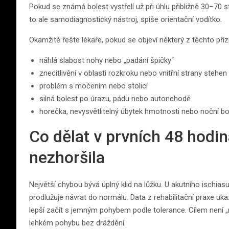
Pokud se známá bolest vystřelí už při úhlu přibližně 30–70
to ale samodiagnostický nástroj, spíše orientační vodítko.
Okamžitě řešte lékaře, pokud se objeví některý z těchto pří
náhlá slabost nohy nebo „padání špičky“
znecitlivění v oblasti rozkroku nebo vnitřní strany stehen
problém s močením nebo stolicí
silná bolest po úrazu, pádu nebo autonehodě
horečka, nevysvětlitelný úbytek hmotnosti nebo noční bo
Co dělat v prvních 48 hodin
nezhoršila
Největší chybou bývá úplný klid na lůžku. U akutního ischiasu
prodlužuje návrat do normálu. Data z rehabilitační praxe uka
lepší začít s jemným pohybem podle tolerance. Cílem není „r
lehkém pohybu bez dráždění.