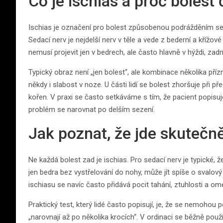
Co je ischias a proč bolest
Ischias je označení pro bolest způsobenou podrážděním sed
Sedací nerv je nejdelší nerv v těle a vede z bederní a křížo
nemusí projevit jen v bedrech, ale často hlavně v hýždi, zadn
Typický obraz není „jen bolest“, ale kombinace několika přízna
někdy i slabost v noze. U části lidí se bolest zhoršuje při p
kořen. V praxi se často setkáváme s tím, že pacient popisuj
problém se narovnat po delším sezení.
Jak poznat, že jde skutečně
Ne každá bolest zad je ischias. Pro sedací nerv je typické, 
jen bedra bez vystřelování do nohy, může jít spíše o svalo
ischiasu se navíc často přidává pocit tahání, ztuhlosti a om
Praktický test, který lidé často popisují, je, že se nemoho
„narovnají až po několika krocích“. V ordinaci se běžně pou