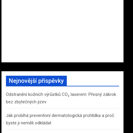
Nejnovější příspěvky
Odstranění kožních výrůstků CO₂ laserem: Přesný zákrok
bez zbytečných jizev
Jak probíhá preventivní dermatologická prohlídka a proč
byste ji neměli odkládat