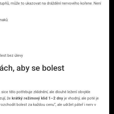
 stupňů, může to ukazovat na dráždění nervového kořene. Není
znaků:
lest bez úlevy
ách, aby se bolest
 sice tělo potřebuje zklidnění, ale dlouhé ležení obvykle
zují, že
krátký režimový klid 1–2 dny
je vhodný, ale poté je
ozchodit bolest za každou cenu“, ale udržet páteř i nerv v