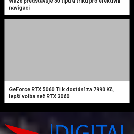
Waze představuje 30 tipů a triků pro efektivní
navigaci
GeForce RTX 5060 Ti k dostání za 7990 Kč,
lepší volba než RTX 3060