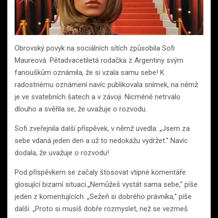
Obrovský povyk na sociálních sítích způsobila Sofi
Maureová. Pětadvacetiletá rodačka z Argentiny svým
fanouškům oznámila, že si vzala samu sebe! K
radostnému oznámení navíc publikovala snímek, na němž
je ve svatebních šatech a v závoji. Nicméně netrvalo
dlouho a svěřila se, že uvažuje o rozvodu.
Sofi zveřejnila další příspěvek, v němž uvedla: „Jsem za
sebe vdaná jeden den a už to nedokážu vydržet.“ Navíc
dodala, že uvažuje o rozvodu!
Pod příspěvkem se začaly štosovat vtipné komentáře
glosující bizarní situaci.„Nemůžeš vystát sama sebe,“ píše
jeden z komentujících. „Sežeň si dobrého právníka,“ píše
další. „Proto si musíš dobře rozmyslet, než se vezmeš