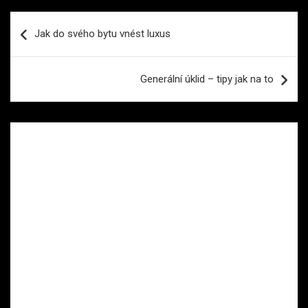
Navigace
Jak do svého bytu vnést luxus
pro
příspěvek
Generální úklid – tipy jak na to