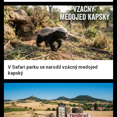
V Safari parku se narodil vzácný medojed
kapský