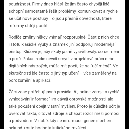
soudržnost. Firmy dnes hlásí, že jim často chybějí lidé
schopní samostatně řešit problémy, komunikovat a rychle
se učit nové postupy. To jsou přesně dovednosti, které
reformy chtějí posílit.
Rodiče změny někdy vnímají rozporuplně. Část z nich chce
jistotu klasické výuky a známek, jiní podporují modernější
přístup. Klíčové je, aby školy jasně vysvětlovaly, co se mění
a proč. Pokud rodič nevidí smysl v projektové práci nebo
digitálních nástrojích, může mít pocit, že se “učí méně”. Ve
skutečnosti jde často o jiný typ učení – více zaměřený na
porozumění a aplikaci.
Žáci zase potřebují jasná pravidla. AI, online zdroje a rychlé
vyhledávání informací jim dávají obrovské možnosti, ale
také pokušení obejít vlastní myšlení. Proto je důležité učit je
ověřovat fakta, citovat zdroje a chápat rozdíl mezi pomocí
a podvodem. V době, kdy se informace generují během
sekund, roste hodnota kritického myšlení.