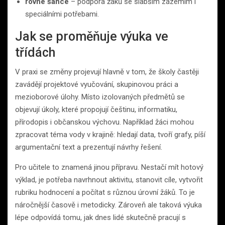
rovné šance
– podpora žáků se slabším zázemím i
speciálními potřebami.
Jak se proměňuje výuka ve
třídách
V praxi se změny projevují hlavně v tom, že školy častěji
zavádějí projektové vyučování, skupinovou práci a
mezioborové úlohy. Místo izolovaných předmětů se
objevují úkoly, které propojují češtinu, informatiku,
přírodopis i občanskou výchovu. Například žáci mohou
zpracovat téma vody v krajině: hledají data, tvoří grafy, píší
argumentační text a prezentují návrhy řešení.
Pro učitele to znamená jinou přípravu. Nestačí mít hotový
výklad, je potřeba navrhnout aktivitu, stanovit cíle, vytvořit
rubriku hodnocení a počítat s různou úrovní žáků. To je
náročnější časově i metodicky. Zároveň ale taková výuka
lépe odpovídá tomu, jak dnes lidé skutečně pracují s