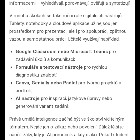
informacemi – vyhledávají, porovnávají, ověřují a syntetizují.
V mnoha školách se také mění role digitálních nástrojů.
Tablety, notebooky a cloudové aplikace už nejsou jen
prostředkem pro prezentaci, ale i pro spolupráci, zpětnou
vazbu a samostatnou práci. Učitelé využívají například:
Google Classroom nebo Microsoft Teams
pro
zadávání úkolů a komunikaci;
Formuláře a testovací nástroje
pro rychlou
diagnostiku znalostí;
Canva, Genially nebo Padlet
pro tvorbu projektů a
portfolií;
AI nástroje
pro inspiraci, jazykové úpravy nebo
generování variant zadání.
Právě umělá inteligence začíná být ve školství viditelným
tématem. Nejde jen o zákaz nebo povolení. Důležitější je
naučit žáky, kdy je AI pomocník a kdy riziko. Pokud student