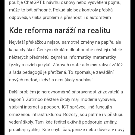
použije ChatGPT k návrhu osnovy nebo vysvětlení pojmu,
může to být přínosné. Pokud ale bez kontroly přebírá
odpovědi, vzniká problém s přesností i s autorstvím.
Kde reforma naráží na realitu
Největší překážkou nejsou samotné změny na papíře, ale
kapacity škol. Českým školám dlouhodobě chybějí učitelé
některých předmětů, zejména informatiky, matematiky,
fyziky a cizích jazyků. Zároveň roste administrativní zátěž
a řada pedagogů je přetížená. To zpomaluje zavádění
nových metod, i když s nimi školy souhlasí.
Další problém je nerovnoměrná připravenost zřizovatelů a
regionů. Zatímco některé školy mají moderní vybavení,
stabilní internet a podporu ICT správce, jiné fungují s
omezenou infrastrukturou. Rozdíly jsou patrné i v přístupu
vedení školy. Tam, kde ředitel aktivně podporuje změny,
probíhají rychleji. Kde chybí čas, peníze nebo důvěra v nový