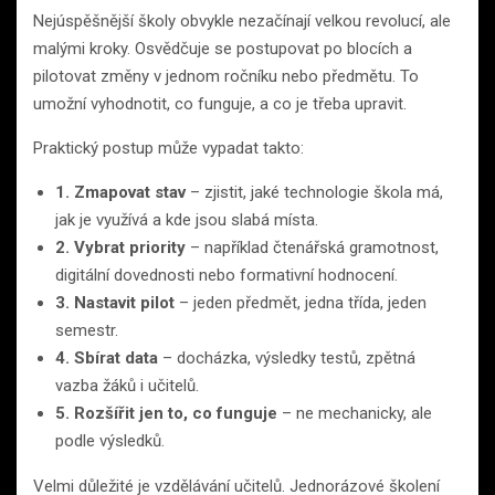
Nejúspěšnější školy obvykle nezačínají velkou revolucí, ale
malými kroky. Osvědčuje se postupovat po blocích a
pilotovat změny v jednom ročníku nebo předmětu. To
umožní vyhodnotit, co funguje, a co je třeba upravit.
Praktický postup může vypadat takto:
1. Zmapovat stav
– zjistit, jaké technologie škola má,
jak je využívá a kde jsou slabá místa.
2. Vybrat priority
– například čtenářská gramotnost,
digitální dovednosti nebo formativní hodnocení.
3. Nastavit pilot
– jeden předmět, jedna třída, jeden
semestr.
4. Sbírat data
– docházka, výsledky testů, zpětná
vazba žáků i učitelů.
5. Rozšířit jen to, co funguje
– ne mechanicky, ale
podle výsledků.
Velmi důležité je vzdělávání učitelů. Jednorázové školení