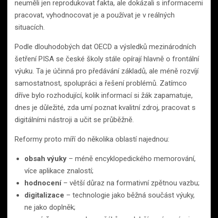
neuměli jen reprodukovat fakta, ale dokázali s informacemi
pracovat, vyhodnocovat je a používat je v reálných
situacích.
Podle dlouhodobých dat OECD a výsledků mezinárodních
šetření PISA se české školy stále opírají hlavně o frontální
výuku. Ta je účinná pro předávání základů, ale méně rozvíjí
samostatnost, spolupráci a řešení problémů. Zatímco
dříve bylo rozhodující, kolik informací si žák zapamatuje,
dnes je důležité, zda umí poznat kvalitní zdroj, pracovat s
digitálními nástroji a učit se průběžně.
Reformy proto míří do několika oblastí najednou:
obsah výuky
– méně encyklopedického memorování,
více aplikace znalostí;
hodnocení
– větší důraz na formativní zpětnou vazbu;
digitalizace
– technologie jako běžná součást výuky,
ne jako doplněk;