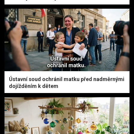
Ústavní soud ochránil matku před nadměrnými
dojížděním k dětem