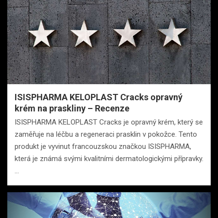
ISISPHARMA KELOPLAST Cracks opravný
krém na praskliny – Recenze
ISISPHARMA KELOPLAST Cracks je opravný krém, který se
zaměřuje na léčbu a regeneraci prasklin v pokožce. Tento
produkt je vyvinut francouzskou značkou ISISPHARMA,
která je známá svými kvalitními dermatologickými přípravky.
…