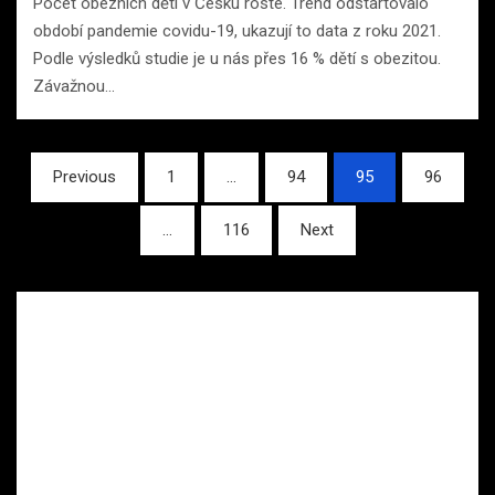
Počet obézních dětí v Česku roste. Trend odstartovalo
období pandemie covidu-19, ukazují to data z roku 2021.
Podle výsledků studie je u nás přes 16 % dětí s obezitou.
Závažnou…
Stránkování
Previous
1
…
94
95
96
příspěvků
…
116
Next