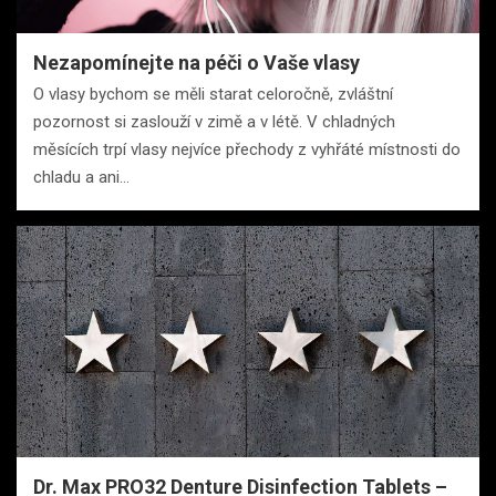
Nezapomínejte na péči o Vaše vlasy
O vlasy bychom se měli starat celoročně, zvláštní
pozornost si zaslouží v zimě a v létě. V chladných
měsících trpí vlasy nejvíce přechody z vyhřáté místnosti do
chladu a ani…
Dr. Max PRO32 Denture Disinfection Tablets –