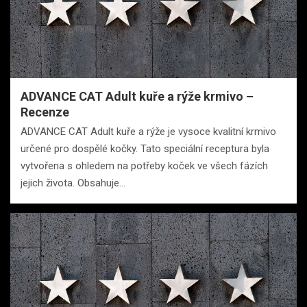
ADVANCE CAT Adult kuře a rýže krmivo –
Recenze
ADVANCE CAT Adult kuře a rýže je vysoce kvalitní krmivo
určené pro dospělé kočky. Tato speciální receptura byla
vytvořena s ohledem na potřeby koček ve všech fázích
jejich života. Obsahuje…